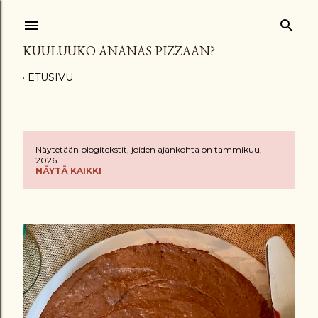
Siirry pääsisältöön
KUULUUKO ANANAS PIZZAAN?
ETUSIVU
Näytetään blogitekstit, joiden ajankohta on tammikuu,
T
2026.
NÄYTÄ KAIKKI
e
k
s
t
i
t